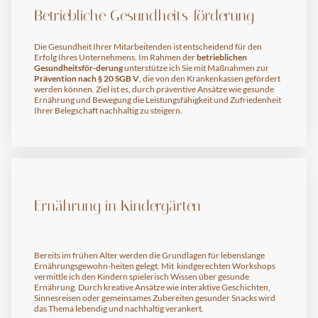
Betriebliche Gesundheits-förderung
Die Gesundheit Ihrer Mitarbeitenden ist entscheidend für den
Erfolg Ihres Unternehmens. Im Rahmen der
betrieblichen
Gesundheitsför-derung
unterstütze ich Sie mit Maßnahmen zur
Prävention nach § 20 SGB V
, die von den Krankenkassen gefördert
werden können. Ziel ist es, durch präventive Ansätze wie gesunde
Ernährung und Bewegung die Leistungsfähigkeit und Zufriedenheit
Ihrer Belegschaft nachhaltig zu steigern.
Ernährung in Kindergärten
Bereits im frühen Alter werden die Grundlagen für lebenslange
Ernährungsgewohn-heiten gelegt. Mit kindgerechten Workshops
vermittle ich den Kindern spielerisch Wissen über gesunde
Ernährung. Durch kreative Ansätze wie interaktive Geschichten,
Sinnesreisen oder gemeinsames Zubereiten gesunder Snacks wird
das Thema lebendig und nachhaltig verankert.