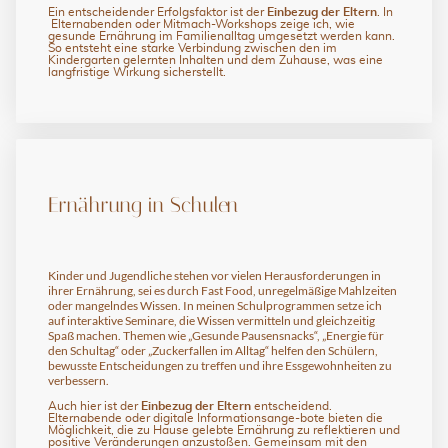
Ein entscheidender Erfolgsfaktor ist der
Einbezug der Eltern
. In
Elternabenden oder Mitmach-Workshops zeige ich, wie
gesunde Ernährung im Familienalltag umgesetzt werden kann.
So entsteht eine starke Verbindung zwischen den im
Kindergarten gelernten Inhalten und dem Zuhause, was eine
langfristige Wirkung sicherstellt.
Ernährung in Schulen
Kinder und Jugendliche stehen vor vielen Herausforderungen in
ihrer Ernährung, sei es durch Fast Food, unregelmäßige Mahlzeiten
oder mangelndes Wissen. In meinen Schulprogrammen setze ich
auf interaktive Seminare, die Wissen vermitteln und gleichzeitig
Spaß machen. Themen wie „Gesunde Pausensnacks“, „Energie für
den Schultag“ oder „Zuckerfallen im Alltag“ helfen den Schülern,
bewusste Entscheidungen zu treffen und ihre Essgewohnheiten zu
verbessern.
Auch hier ist der
Einbezug der Eltern
entscheidend.
Elternabende oder digitale Informationsange-bote bieten die
Möglichkeit, die zu Hause gelebte Ernährung zu reflektieren und
positive Veränderungen anzustoßen. Gemeinsam mit den